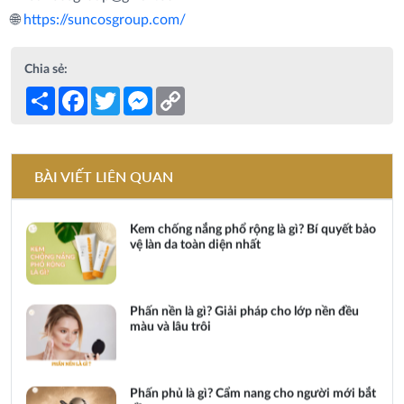
🌐
https://suncosgroup.com/
Son dưỡng có màu là gì? Bí quyết giúp đôi
Chia sẻ:
môi luôn rạng rỡ.
Share
Facebook
Twitter
Messenger
Copy
Link
Cushion là gì? Khám phá toàn tập về bảo bối
trang điểm quốc dân
BÀI VIẾT LIÊN QUAN
Kem chống nắng phổ rộng là gì? Bí quyết bảo
vệ làn da toàn diện nhất
Phấn nền là gì? Giải pháp cho lớp nền đều
màu và lâu trôi
Phấn phủ là gì? Cẩm nang cho người mới bắt
đầu.