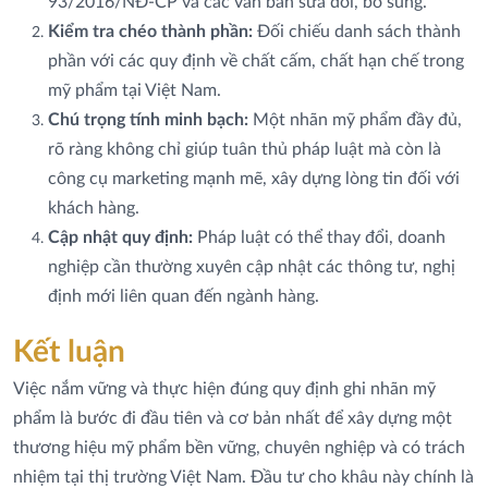
93/2016/NĐ-CP và các văn bản sửa đổi, bổ sung.
Kiểm tra chéo thành phần:
Đối chiếu danh sách thành
phần với các quy định về chất cấm, chất hạn chế trong
mỹ phẩm tại Việt Nam.
Chú trọng tính minh bạch:
Một nhãn mỹ phẩm đầy đủ,
rõ ràng không chỉ giúp tuân thủ pháp luật mà còn là
công cụ marketing mạnh mẽ, xây dựng lòng tin đối với
khách hàng.
Cập nhật quy định:
Pháp luật có thể thay đổi, doanh
nghiệp cần thường xuyên cập nhật các thông tư, nghị
định mới liên quan đến ngành hàng.
Kết luận
Tẩy tế bào chết là gì? Cách tẩy tế bào chết tại
nhà an toàn và hiệu quả.
Việc nắm vững và thực hiện đúng quy định ghi nhãn mỹ
phẩm là bước đi đầu tiên và cơ bản nhất để xây dựng một
thương hiệu mỹ phẩm bền vững, chuyên nghiệp và có trách
Son dưỡng có màu là gì? Bí quyết giúp đôi
môi luôn rạng rỡ.
nhiệm tại thị trường Việt Nam. Đầu tư cho khâu này chính là