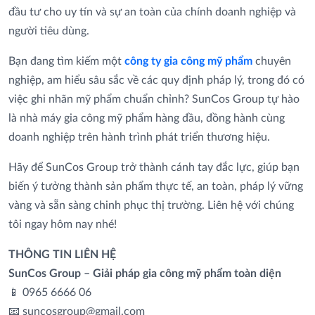
đầu tư cho uy tín và sự an toàn của chính doanh nghiệp và
người tiêu dùng.
Cushion là gì? Khám phá toàn tập về bảo bối
trang điểm quốc dân
Bạn đang tìm kiếm một
công ty gia công mỹ phẩm
chuyên
nghiệp, am hiểu sâu sắc về các quy định pháp lý, trong đó có
việc ghi nhãn mỹ phẩm chuẩn chỉnh? SunCos Group tự hào
Kem chống nắng phổ rộng là gì? Bí quyết bảo
vệ làn da toàn diện nhất
là nhà máy gia công mỹ phẩm hàng đầu, đồng hành cùng
doanh nghiệp trên hành trình phát triển thương hiệu.
Hãy để SunCos Group trở thành cánh tay đắc lực, giúp bạn
Phấn nền là gì? Giải pháp cho lớp nền đều
màu và lâu trôi
biến ý tưởng thành sản phẩm thực tế, an toàn, pháp lý vững
vàng và sẵn sàng chinh phục thị trường. Liên hệ với chúng
tôi ngay hôm nay nhé!
Phấn phủ là gì? Cẩm nang cho người mới bắt
đầu.
THÔNG TIN LIÊN HỆ
SunCos Group
– Giải pháp gia công mỹ phẩm toàn diện
📱 0965 6666 06
Tẩy tế bào chết là gì? Cách tẩy tế bào chết tại
nhà an toàn và hiệu quả.
📧 suncosgroup@gmail.com