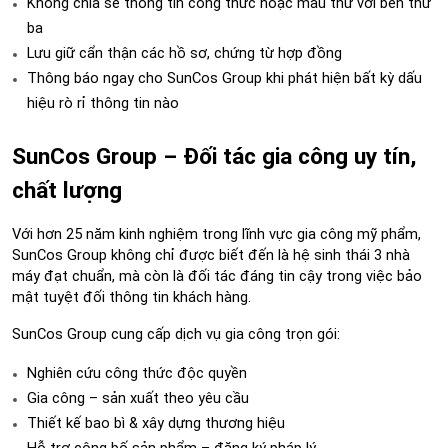
Không chia sẻ thông tin công thức hoặc mẫu thử với bên thứ 
ba
Lưu giữ cẩn thận các hồ sơ, chứng từ hợp đồng
Thông báo ngay cho SunCos Group khi phát hiện bất kỳ dấu 
hiệu rò rỉ thông tin nào
SunCos Group – Đối tác gia công uy tín, 
chất lượng
Với hơn 25 năm kinh nghiệm trong lĩnh vực gia công mỹ phẩm, 
SunCos Group không chỉ được biết đến là hệ sinh thái 3 nhà 
máy đạt chuẩn, mà còn là đối tác đáng tin cậy trong việc bảo 
mật tuyệt đối thông tin khách hàng.
SunCos Group cung cấp dịch vụ gia công trọn gói:
Nghiên cứu công thức độc quyền 
Gia công – sản xuất theo yêu cầu
Thiết kế bao bì & xây dựng thương hiệu
Hỗ trợ công bố sản phẩm – đăng ký pháp lý