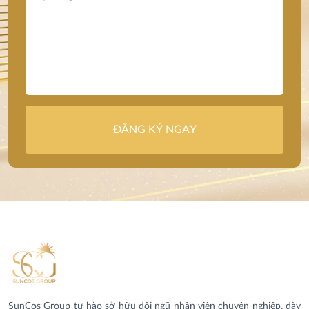
ĐĂNG KÝ NGAY
SunCos Group tự hào sở hữu đội ngũ nhân viên chuyên nghiệp, dày