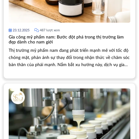
23.12.2025
487 lượt xem
Gia công mỹ phẩm nam: Bước đột phá trong thị trường làm
đẹp dành cho nam giới
Thị trường mỹ phẩm nam đang phát triển mạnh mẽ với tốc độ
chóng mặt, phản ánh sự thay đổi trong nhận thức về chăm sóc
bản thân của phái mạnh. Nắm bắt xu hướng này, dịch vụ gia
công mỹ phẩm nam trở thành giải pháp chiến lược cho các
doanh nghiệp muốn tạo dựng thương hiệu chuyên biệt, chất
lượng cao trong phân khúc đầy tiềm năng này.