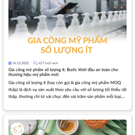
16.12.2025
427 lượt xem
Gia công mỹ phẩm số lượng ít: Bước khởi đầu an toàn cho
thương hiệu mỹ phẩm mới
Gia công số lượng ít (hay còn gọi là gia công mỹ phẩm MOQ
thấp) là dịch vụ sản xuất theo yêu cầu với số lượng tối thiểu rất
thấp, thường chỉ từ vài chục đến vài trăm sản phẩm mỗi loại.
Khác với gia công truyền thống đòi hỏi đơn hàng hàng nghìn
sản phẩm, hình thức này mang đến sự linh hoạt tuyệt đối. Cho
các doanh nghiệp mới, cá nhân kinh doanh hay những ai muốn
thử nghiệm ý tưởng mà không cần cam kết số lượng lớn.