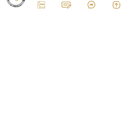
đối tác sản xuất uy tín, đảm bảo tiêu chuẩn chất lượng là yếu
tố quyết định thành công của thương hiệu.
Page 1 / 2
1
2
Next
Last
SunCos Group tự hào sở hữu đội ngũ nhân viên chuyên nghiệp, dày
dạn kinh nghiệm và giàu nhiệt huyết. Chúng tôi tiên phong trong lĩnh
vực làm đẹp và gia công mỹ phẩm. Mang đến giải pháp tối ưu và đạt
chất lượng an toàn cho thương hiệu của bạn.