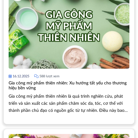
16.12.2025
588 lượt xem
Gia công mỹ phẩm thiên nhiên: Xu hướng tất yếu cho thương
hiệu bền vững
Gia công mỹ phẩm thiên nhiên là quá trình nghiên cứu, phát
triển và sản xuất các sản phẩm chăm sóc da, tóc, cơ thể với
thành phần chủ đạo có nguồn gốc từ tự nhiên. Điều này bao
gồm các chiết xuất thực vật (hoa, lá, rễ, quả), tinh dầu, bơ thực
vật, sáp ong, và các khoáng chất thiên nhiên.