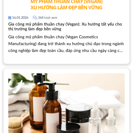
16.01.2026
368 lượt xem
Gia công mỹ phẩm thuần chay (Vegan): Xu hướng tất yếu cho
thị trường làm đẹp bền vững
Gia công mỹ phẩm thuần chay (Vegan Cosmetics
Manufacturing) đang trở thành xu hướng chủ đạo trong ngành
công nghiệp làm đẹp toàn cầu, đáp ứng nhu cầu ngày càng cao
của người tiêu dùng có ý thức về đạo đức, môi trường và sức
khỏe. Bài viết này sẽ cung cấp cái nhìn toàn diện về quy trình,
lợi ích và lưu ý quan trọng khi tìm đối tác gia công mỹ phẩm
thuần chay.