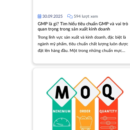
30.09.2025
594 lượt xem
GMP là gì? Tìm hiểu tiêu chuẩn GMP và vai trò
quan trọng trong sản xuất kinh doanh
Trong lĩnh vực sản xuất và kinh doanh, đặc biệt là
ngành mỹ phẩm, tiêu chuẩn chất lượng luôn được
đặt lên hàng đầu. Một trong những chuẩn mực
được nhắc đến nhiều nhất chính là GMP. Vậy GMP
là gì và vì sao tiêu chuẩn này lại giữ vai trò quan
trọng đối với doanh nghiệp? Bài viết dưới đây sẽ
cùng bạn tìm hiểu về GMP, những yêu cầu cơ bản
cũng như lợi ích mà nó mang lại trong hoạt động
sản xuất kinh doanh.