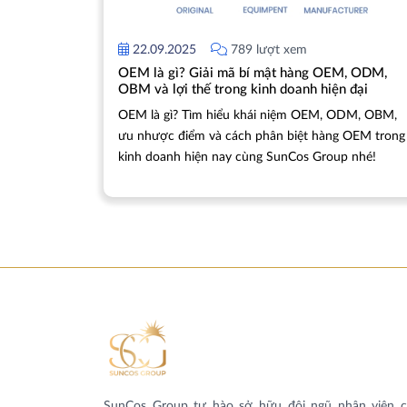
22.09.2025
789 lượt xem
OEM là gì? Giải mã bí mật hàng OEM, ODM,
OBM và lợi thế trong kinh doanh hiện đại
OEM là gì? Tìm hiểu khái niệm OEM, ODM, OBM,
ưu nhược điểm và cách phân biệt hàng OEM trong
kinh doanh hiện nay cùng SunCos Group nhé!
SunCos Group tự hào sở hữu đội ngũ nhân viên 