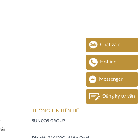
Chat zalo
Hotline
Messenger
Đăng ký tư vấn
THÔNG TIN LIÊN HỆ
ừ
SUNCOS GROUP
yển