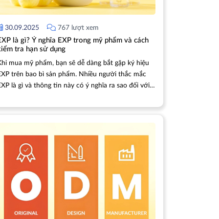
30.09.2025
767 lượt xem
EXP là gì? Ý nghĩa EXP trong mỹ phẩm và cách
kiểm tra hạn sử dụng
Khi mua mỹ phẩm, bạn sẽ dễ dàng bắt gặp ký hiệu
EXP trên bao bì sản phẩm. Nhiều người thắc mắc
XP là gì và thông tin này có ý nghĩa ra sao đối với
việc lựa chọn mỹ phẩm. Trong bài viết này, chúng ta
sẽ cùng tìm hiểu ý nghĩa của EXP trong mỹ phẩm và
cách kiểm tra hạn sử dụng để đảm bảo an toàn khi
dùng sản phẩm.