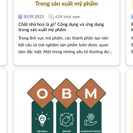
30.09.2025
624 lượt xem
​​​​​​​Chất nhũ hoá là gì? Công dụng và ứng dụng
trong sản xuất mỹ phẩm
Trong lĩnh vực mỹ phẩm, các thành phần tạo nên
kết cấu và trải nghiệm sản phẩm luôn được quan
tâm đặc biệt. Một trong những yếu tố thường được
E
nhắc đến chính là chất nhũ hóa. Vậy chất nhũ hóa là
gì và tại sao lại quan trọng trong sản xuất mỹ phẩm?
Bài viết này sẽ giúp bạn hiểu rõ công dụng cũng như
những ứng dụng phổ biến của chất nhũ hóa trong
ngành làm đẹp.